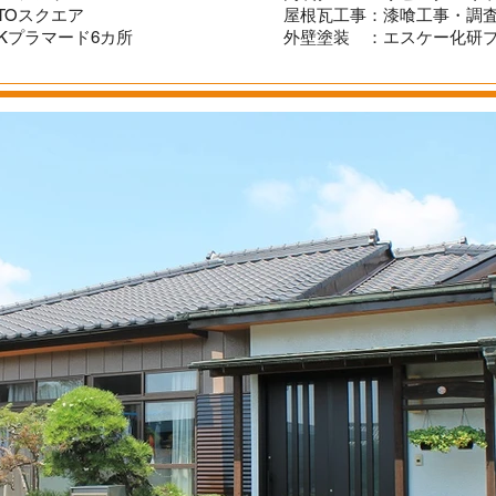
TOスクエア
屋根瓦工事：漆喰工事・調
Kプラマード6カ所
外壁塗装 ：エスケー化研