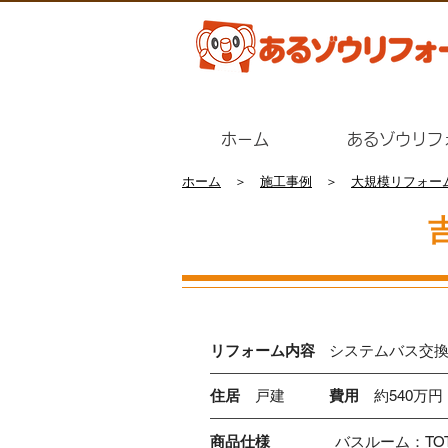
ホーム
あるゾウリフ
ホーム
＞
施工事例
＞
大規模リフォー
​リフォーム内容
システムバス交
住居
戸建
費用
約540万円
​商品仕様
バスルーム：TO