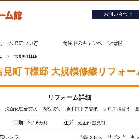
お問い合わせ
ォーム館について
開催中のキャンペーン情報
ム
＞ 吉見町T様邸
吉見町 T様邸 大規模修繕リフォー
​リフォーム詳細
換 洗面化粧台交換 内窓取付 勝手口ドア交換 クロス張替え 
工期
約1.5カ月
住所
比企郡吉見町
TOシンラ
内装クロス：リビング・キ