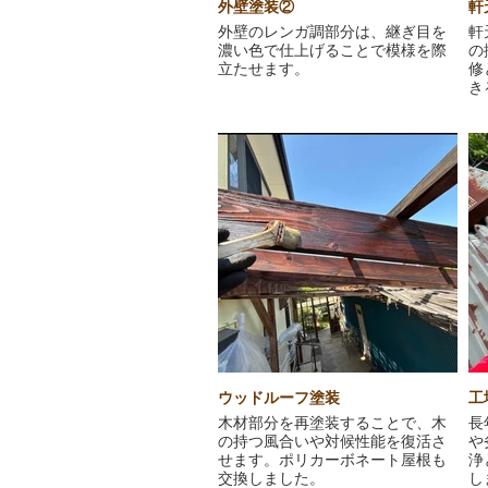
外壁塗装②
軒
外壁のレンガ調部分は、継ぎ目を
軒
濃い色で仕上げることで模様を際
の
立たせます。
修
き
ウッドルーフ塗装
工
木材部分を再塗装することで、木
長
の持つ風合いや対候性能を復活さ
や
せます。ポリカーボネート屋根も
浄
交換しました。
し