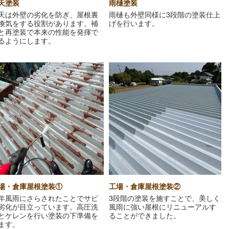
天塗装
雨樋塗装
天は外壁の劣化を防ぎ、屋根裏
雨樋も外壁同様に3段階の塗装仕上
換気をする役割があります。補
げを行います。
と再塗装で本来の性能を発揮で
るようにします。
場・倉庫屋根塗装①
工場・倉庫屋根塗装②
年風雨にさらされたことでサビ
3段階の塗装を施すことで、美しく
劣化が目立っています。高圧洗
風雨に強い屋根にリニューアルす
とケレンを行い塗装の下準備を
ることができました。
ます。