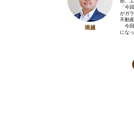
部、
「今
がガ
不動
今回
堀越
にな