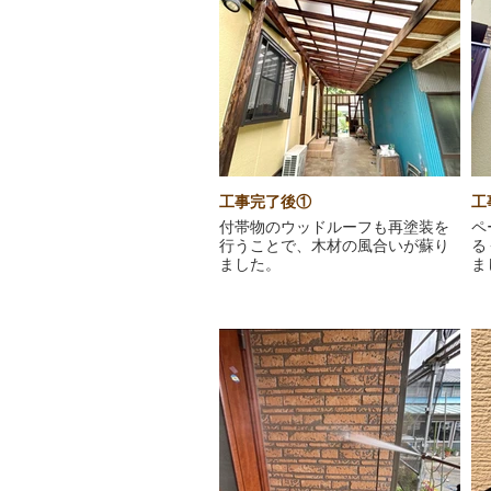
工事完了後①
工
付帯物のウッドルーフも再塗装を
ペ
行うことで、木材の風合いが蘇り
る
ました。
ま