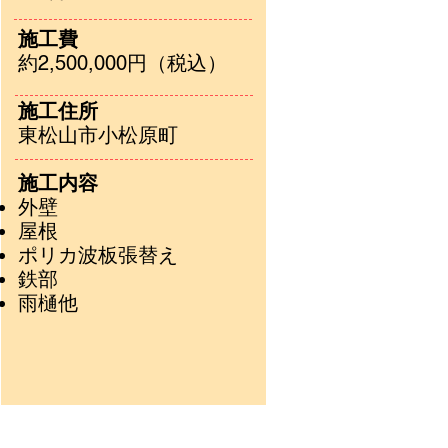
施工費
約2,500,000円（税込）
施工住所
東松山市小松原町
施工内容
外壁
屋根
ポリカ波板張替え
鉄部
雨樋他