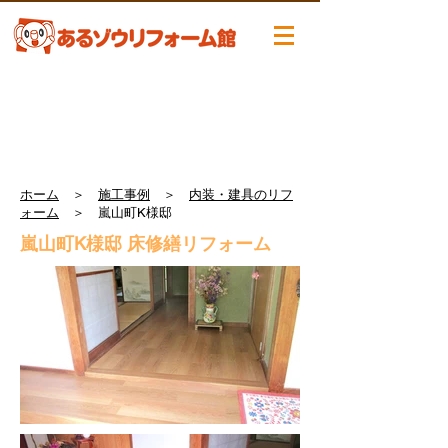
ホーム
＞
施工事例
＞
内装・建具のリフ
ォーム
＞ 嵐山町K様邸
嵐山町K様邸 床修繕リフォーム