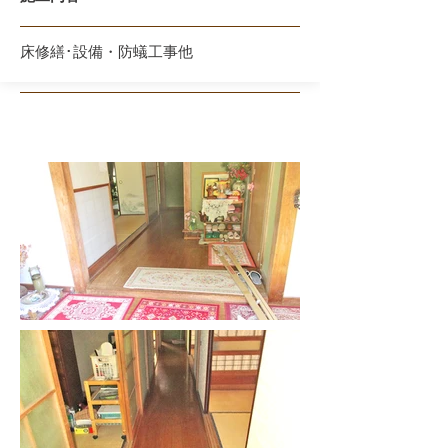
床修繕･設備・防蟻工事他
Before