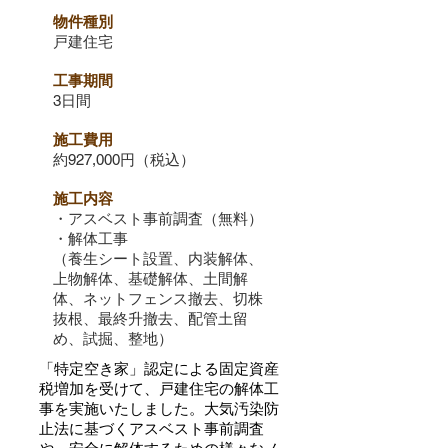
物件種別
戸建住宅
工事期間
3日間
施工費用
約927,000円（税込）
施工内容
・アスベスト事前調査（無料）
・解体工事
（養生シート設置、内装解体
、
上物解体、基礎解体、土間解
体、ネットフェンス撤去、切株
抜根、最終升撤去、配管土留
め、試掘、整地）
​「特定空き家」認定による固定資産
税増加を受けて、戸建住宅の解体工
事を実施いたしました。大気汚染防
止法に基づくアスベスト事前調査