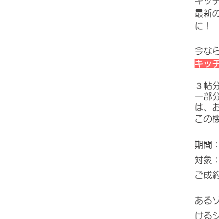
キッ
最新
に！
今な
キッ
３帖
一部
は、
この
期間：
​対
ご成
​ある
ける