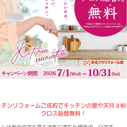
ッチンリフォームご成約でキッチンの壁や天井３帖
クロス貼替無料！