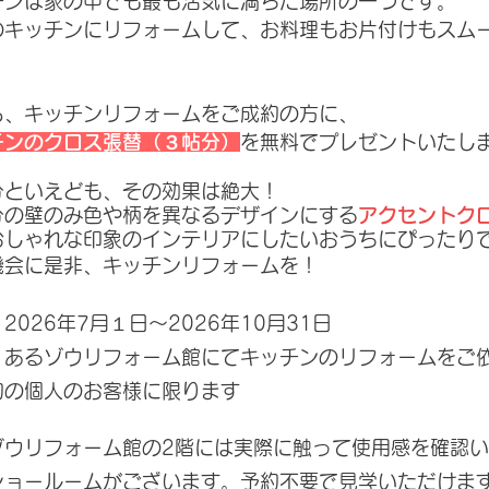
チンは家の中でも最も活気に満ちた場所の一つです。
のキッチンにリフォームして、お料理もお片付けもスム
ら、キッチンリフォームをご成約の方に、
チンのクロス張替（３帖分）
を無料でプレゼントいたし
分といえども、その効果は絶大！
分の壁のみ色や柄を異なるデザインにする
アクセントク
おしゃれな印象のインテリアにしたいおうちにぴったり
機会に是非、キッチンリフォームを！
2026年7
月１日
～2026年10月31日
象：あるゾウリフォーム館にて
キッチ
ン
のリフォームをご
約の個人のお客様に
限ります
ゾ
ウリフォーム館の2階には実際に触って使用感を確認
ショールームがございます。予約不要で見学いただけま