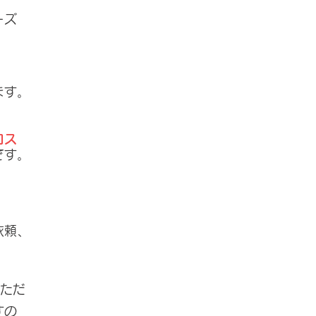
ーズ
ます。
ロス
です。
依頼、
いただ
すの