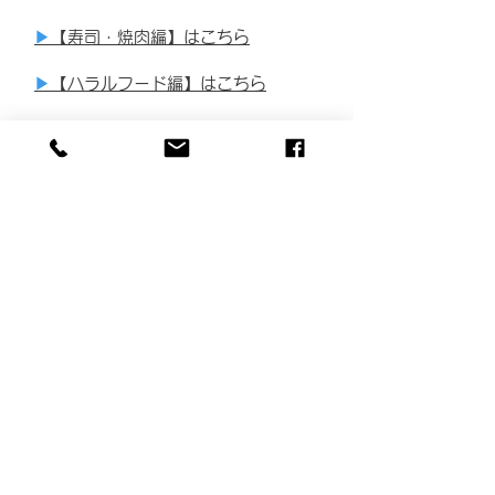
▶
【
寿司・焼肉編
】はこちら
▶
【
ハラルフード編
】はこちら
▶
【
やきとり編
】はこちら
▶
【
カフェ編
】はこちら
▶
【
お菓子・パン編
】はこちら
▶
【
川越編
】はこちら
▶
【
熊谷編
】はこちら
期間：
2024年11月1日～2025年2月28日
（お食事券のご利用期間 ～2025年
6月30日）